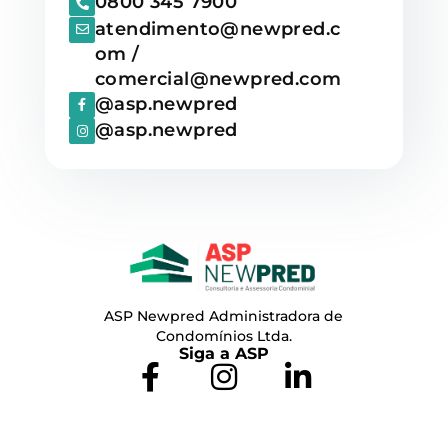
0800 345 7900
atendimento@newpred.c
om /
comercial@newpred.com
@asp.newpred
@asp.newpred
ASP Newpred Administradora de
Condomínios Ltda.
Siga a ASP