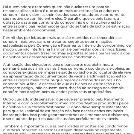
Há quem adore e também quem não queira ter um para se
responsabilizar, o fato é que os animais de estimação criados em
condomínio dividem as opiniões dos seus moradores e comumente
são motivo de conflito entre eles. O barulho que os pets fazem, a
utilização das áreas comuns do condomínio e o mau cheiro estão
entre as principais reclamações quando se trata de bicho de estimação
nesse ambiente condominial.
Permitidos por lei, os animais que são mantidos nas dependências
condominiais precisam, entretanto, seguir as determinações
estabelecidas pela Convenção e Regimento Interno do condomínio, de
modo que não interfira na harmonia e bem-estar dos vizinhos. Esses
documentos devem trazer normas explícitas sobre a permanência dos
bichinhos nos diferentes ambientes do condomínio.
A utilização dos elevadores para o transporte dos bichinhos, a
permanência dos animais nas áreas comuns, o uso de guia e coleira, as
condições exigidas de limpeza e saúde do bicho e do local onde ele vive
e a apresentação de documentação de vacina à administração estão
entre as regras mais comuns que regem os donos dos animais no
condomínio. Afinal, é necessário que os bichos de estimação não
ofereçam perigo, não causem perturbação ao sossego dos demais
condôminos e sejam bem cuidados pelos seus proprietários.
Outro cuidado indispensável, que deve ser previsto pelo Regimento
Interno, é com o recolhimento imediato dos dejetos produzidos pelos
bichinhos e sua correta destinação. O dono deve sempre estar atento
para que seu animal de estimação não faça necessidades em locais
inapropriados. Isso pode gerar transtornos aos moradores e visitantes,
e ser o ponto de partida para discussões perfeitamente evitáveis.
Também é importante que as penalidades impostas aos condôminos
que descumprirem as normas estejam disponíveis no regramento
condominial. O morador que se sente incomodado por um animal que