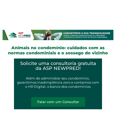
Animais no condomínio: cuidados com as
normas condominiais e o sossego do vizinho
Solicite uma consultoria gratuita
da ASP NEWPRED!
Além de administrar seu condomínio,
garantimos inadimplência zero e contamos com
o HR Digital, o banco dos condomínios.
Falar com um Consultor