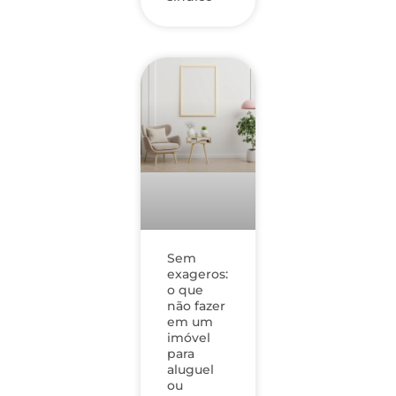
Sem
exageros:
o que
não fazer
em um
imóvel
para
aluguel
ou