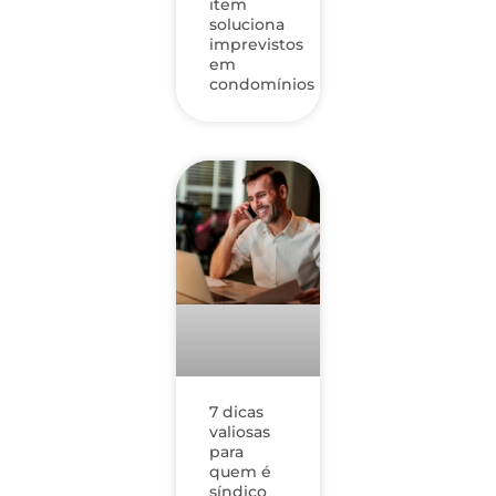
item
soluciona
imprevistos
em
condomínios
7 dicas
valiosas
para
quem é
síndico